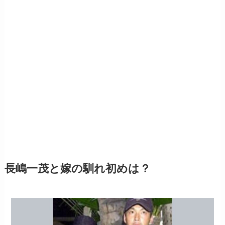
長嶋一茂と嫁の馴れ初めは？