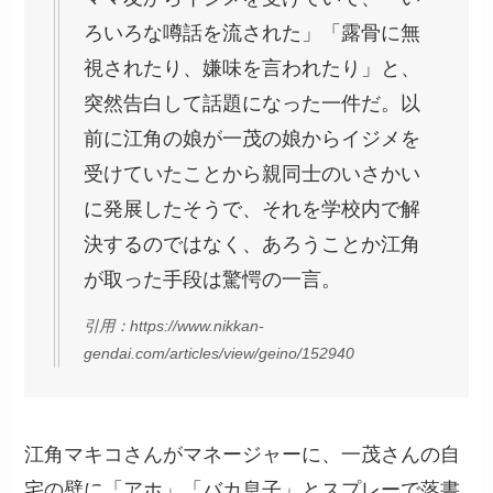
ろいろな噂話を流された」「露骨に無
視されたり、嫌味を言われたり」と、
突然告白して話題になった一件だ。以
前に江角の娘が一茂の娘からイジメを
受けていたことから親同士のいさかい
に発展したそうで、それを学校内で解
決するのではなく、あろうことか江角
が取った手段は驚愕の一言。
引用：https://www.nikkan-
gendai.com/articles/view/geino/152940
江角マキコさんがマネージャーに、一茂さんの自
宅の壁に「アホ」「バカ息子」とスプレーで落書