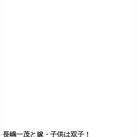
長嶋一茂と嫁・子供は双子！