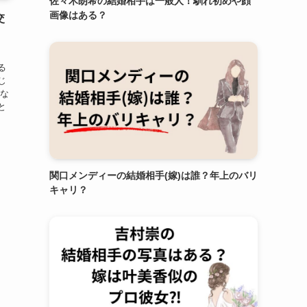
佐々木朗希の結婚相手は一般人！馴れ初めや顔
画像はある？
交
る
じ
んな
と
関口メンディーの結婚相手(嫁)は誰？年上のバリ
キャリ？