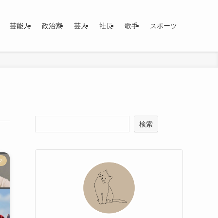
芸能人
政治家
芸人
社長
歌手
スポーツ
検索
ク