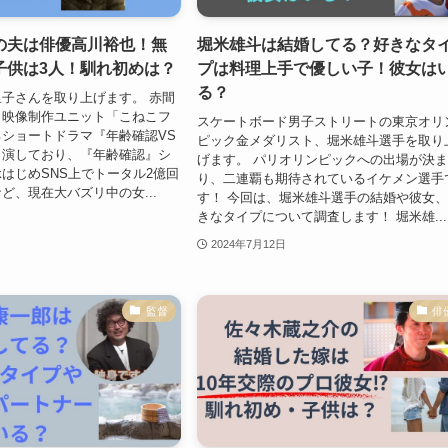
の夫は俳優高川裕也！無
堀米雄斗は結婚してる？好きなタ
子供は3人！馴れ初めは？
プは料理上手で優しい子！彼女は
る？
子さんを取り上げます。 赤間
、映像制作ユニット「こねこフ
スケートボード男子ストリートの東京オリ
ショートドラマ『年齢確認VS
ピック金メダリスト、堀米雄斗選手を取り
出演しており、『年齢確認』シ
げます。 パリオリンピックへの出場が決
okはじめSNS上でトータル2億回
り、二連覇も期待されているイケメン選手
ど、現在大バズリ中の女...
す！ 今回は、堀米雄斗選手の結婚や彼女
きなタイプについて調査します！ 堀米雄...
2024年7月12日
監督
俳