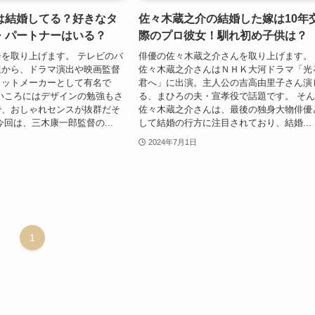
は結婚してる？好きなタ
佐々木蔵之介の結婚した嫁は10年
・パートナーはいる？
際のプロ彼女！馴れ初め子供は？
を取り上げます。 テレビのバ
俳優の佐々木蔵之介さんを取り上げます。
組から、ドラマ演出や映画監督
佐々木蔵之介さんはＮＨＫ大河ドラマ「光
ヒットメーカーとして有名で
君へ」に出演。主人公の吉高由里子さん演
いころにはデザインの勉強もさ
る、まひろの夫・宣孝役で話題です。 そ
で、おしゃれセンスが抜群だそ
佐々木蔵之介さんは、最後の独身大物俳優
今回は、三木康一郎監督の...
して結婚の行方に注目されており、結婚...
2024年7月1日
1