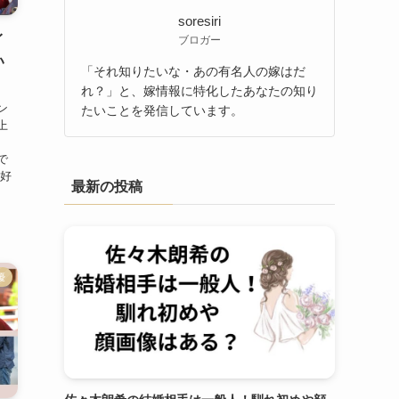
soresiri
イ
ブロガー
い
「それ知りたいな・あの有名人の嫁はだ
れ？」と、嫁情報に特化したあなたの知り
ン
たいことを発信しています。
上
ま
で
、好
最新の投稿
優