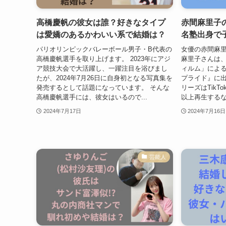
高橋慶帆の彼女は誰？好きなタイプ
赤間麻里子
は愛嬌のあるかわいい系で結婚は？
名塾出身で
パリオリンピックバレーボール男子・B代表の
女優の赤間麻里
高橋慶帆選手を取り上げます。 2023年にアジ
麻里子さんは
ア競技大会で大活躍し、一躍注目を浴びまし
ィルム」による
たが、2024年7月26日に自身初となる写真集を
プライド』に
発売するとして話題になっています。 そんな
リーズはTikT
高橋慶帆選手には、彼女はいるので...
以上再生するな
2024年7月17日
2024年7月16日
芸能人