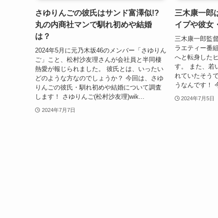
さゆりんごの彼氏はサンド富澤似!?
三木康一郎
丸の内商社マンで馴れ初めや結婚
イプや彼女
は？
三木康一郎監督
ラエティー番
2024年5月に元乃木坂46のメンバー「さゆりん
へと転身した
ご」こと、松村沙友理さんが会社員と半同棲
す。 また、若
熱愛が報じられました。 彼氏とは、いったい
れていたそう
どのような方なのでしょうか？ 今回は、さゆ
うなんです！ 
りんごの彼氏・馴れ初めや結婚について調査
します！ さゆりんご(松村沙友理)wik...
2024年7月5日
2024年7月7日