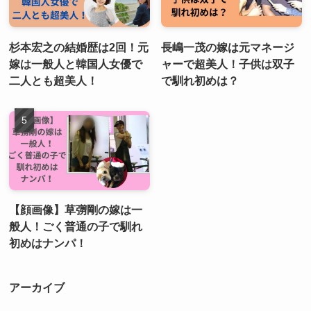
杉本宏之の結婚歴は2回！元
長嶋一茂の嫁は元マネージ
嫁は一般人と韓国人女優で
ャーで超美人！子供は双子
二人とも超美人！
で馴れ初めは？
【顔画像】草彅剛の嫁は一
般人！ごく普通の子で馴れ
初めはナンパ！
アーカイブ