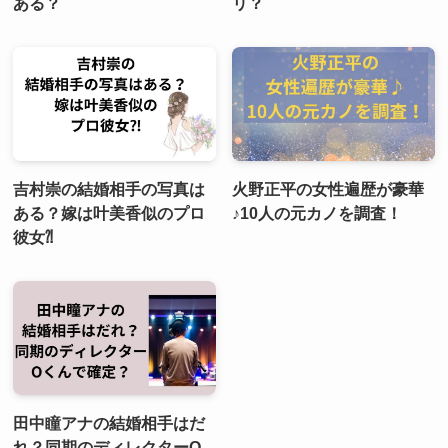
ある？
リ？
吉村崇の結婚相手の写真は
火野正平の女性遍歴が豪華
ある？嫁は叶美香似のプロ
♪10人の元カノを調査！
彼女⁈
田中瞳アナの結婚相手はだ
れ？同期のディレクターO